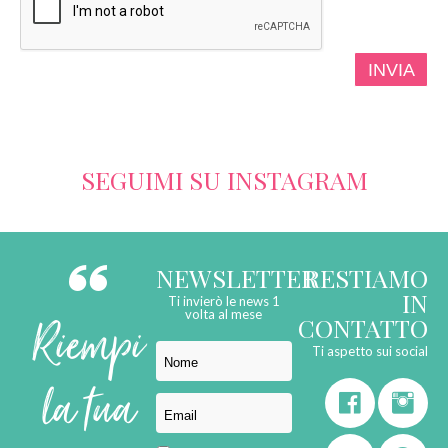
SEGUIMI SU INSTAGRAM
NEWSLETTER
RESTIAMO
IN
Ti invierò le news 1
Riempi
volta al mese
CONTATTO
Ti aspetto sui social
la tua