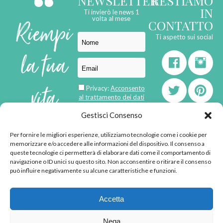
NEWSLETTER
RESTIAMO
IN
Ti invierò le news 1
Riempi
volta al mese
CONTATTO
Ti aspetto sui social
la tua
vita
Privacy:
Acconsento
al trattamento dei dati
personali
di
Gestisci Consenso
Per fornire le migliori esperienze, utilizziamo tecnologie come i cookie per
born in
MaMaStudiOs
memorizzare e/o accedere alle informazioni del dispositivo. Il consenso a
emozioni
queste tecnologie ci permetterà di elaborare dati come il comportamento di
navigazione o ID unici su questo sito. Non acconsentire o ritirare il consenso
può influire negativamente su alcune caratteristiche e funzioni.
© 2013 - 2026 - Tutti i
Accetta
diritti riservati
"L'angolino di Ale" di
Nega