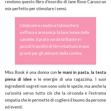
rendono questo libro d’esordio di Jane Rose Caruso un
mix perfetto per stimolare i sensi.
L’imbrunire rendeva l’atmosfera
soffusa e armonica: la luce tenue delle
candele, il prato verde brillante e i
piccoli travolini di ferro battuto erano
pronti per gli abitanti della contea.
Miss Book è una donna con
le mani in pasta, la testa
piena di idee
e le energie di una ragazzina. I suoi
ingredienti segreti non sono solo le spezie, ma anche la
curiosità verso tutto ciò che la circonda e l’estrema
empatia che le permette di cogliere il buono da persone
ed eventi.