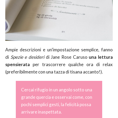
Ampie descrizioni e un’impostazione semplice, fanno
di
Spezie e desideri
di Jane Rose Caruso
una lettura
spensierata
per trascorrere qualche ora di relax
(preferibilmente con una tazza di tisana accanto!).
Cercai rifugio in un angolo sotto una
grande quercia e osservai come, con
pochi semplici gesti, la felicità possa
arrivare inaspettata.