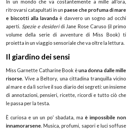
In un mondo che va costantemente a mille all’ora,
ritrovarsi catapultati in un
paese che profuma di mare
e biscotti alla lavanda
è davvero un sogno ad occhi
aperti.
Spezie e desideri
di Jane Rose Caruso (il primo
volume della serie di avventure di Miss Book) ti
proietta in un viaggio sensoriale che va oltre la lettura.
Il giardino dei sensi
Miss Garnette Catharine Book è
una donna dalle mille
risorse
. Vive a Beltory, una cittadina tranquilla vicino
al mare e da lì scrive il suo diario dei segreti: un insieme
di annotazioni, pensieri, ricette, ricordi e tutto ciò che
le passa per la testa.
È curiosa e un un po’ sbadata, ma
è impossibile non
innamorarsene
. Musica, profumi, sapori e luci soffuse