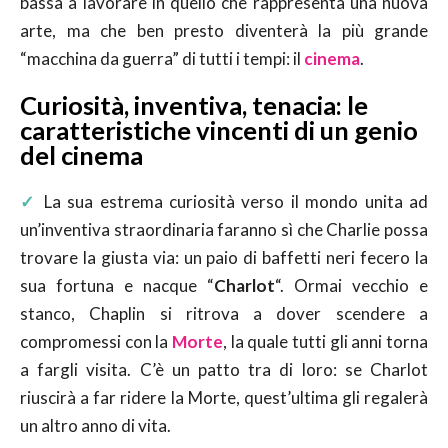
bassa a lavorare in quello che rappresenta una nuova
arte, ma che ben presto diventerà la più grande
“macchina da guerra” di tutti i tempi: il
cinema
.
Curiosità, inventiva, tenacia: le
caratteristiche vincenti di un genio
del cinema
✓
La sua estrema curiosità verso il mondo unita ad
un’inventiva straordinaria faranno sì che Charlie possa
trovare la giusta via: un paio di baffetti neri fecero la
sua fortuna e nacque “
Charlot
“. Ormai vecchio e
stanco, Chaplin si ritrova a dover scendere a
compromessi con la
Morte
, la quale tutti gli anni torna
a fargli visita. C’è un patto tra di loro: se Charlot
riuscirà a far ridere la Morte, quest’ultima gli regalerà
un altro anno di vita.