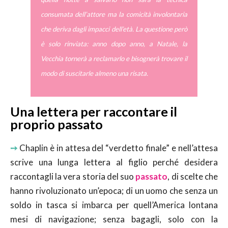
consumata dell’attore ma la comicità involontaria
che deriva dagli impacci dell’età. La questione però
è solo rinviata: anno dopo anno, a Natale, la
Vecchia tornerà a reclamarlo e bisognerà trovare il
modo di suscitarle almeno una risata.
Una lettera per raccontare il
proprio passato
➙
Chaplin è in attesa del “verdetto finale” e nell’attesa
scrive una lunga lettera al figlio perché desidera
raccontagli la vera storia del suo
passato
, di scelte che
hanno rivoluzionato un’epoca; di un uomo che senza un
soldo in tasca si imbarca per quell’America lontana
mesi di navigazione; senza bagagli, solo con la