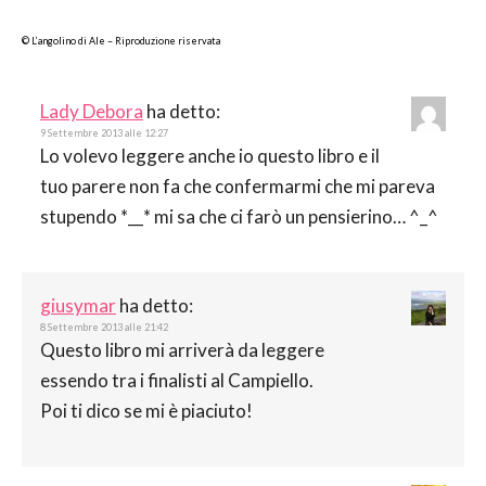
© L’angolino di Ale – Riproduzione riservata
Lady Debora
ha detto:
9 Settembre 2013 alle 12:27
Lo volevo leggere anche io questo libro e il
tuo parere non fa che confermarmi che mi pareva
stupendo *__* mi sa che ci farò un pensierino… ^_^
giusymar
ha detto:
8 Settembre 2013 alle 21:42
Questo libro mi arriverà da leggere
essendo tra i finalisti al Campiello.
Poi ti dico se mi è piaciuto!