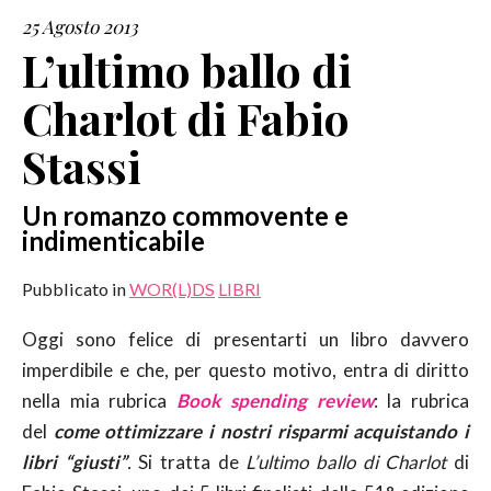
25 Agosto 2013
SERVIZI
L’ultimo ballo di
Charlot di Fabio
COLLABORAZIONI
Stassi
CONTATTI
Un romanzo commovente e
indimenticabile
Pubblicato in
WOR(L)DS
LIBRI
Oggi sono felice di presentarti un libro davvero
imperdibile e che, per questo motivo, entra di diritto
nella mia rubrica
Book spending review
: la rubrica
del
come ottimizzare i nostri risparmi acquistando i
libri “giusti”
.
Si tratta de
L’ultimo ballo di Charlot
di