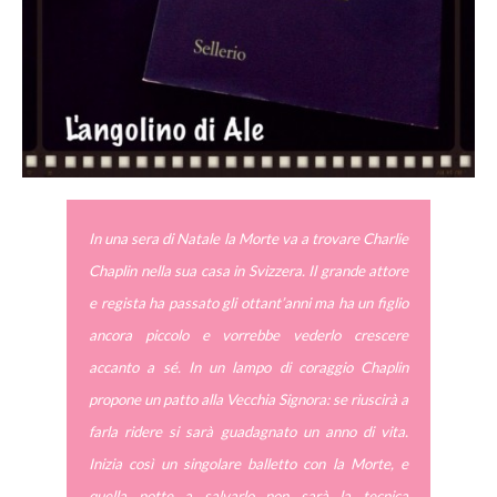
In una sera di Natale la Morte va a trovare Charlie
Chaplin nella sua casa in Svizzera. Il grande attore
e regista ha passato gli ottant’anni ma ha un figlio
ancora piccolo e vorrebbe vederlo crescere
accanto a sé. In un lampo di coraggio Chaplin
propone un patto alla Vecchia Signora: se riuscirà a
farla ridere si sarà guadagnato un anno di vita.
Inizia così un singolare balletto con la Morte, e
quella notte a salvarlo non sarà la tecnica