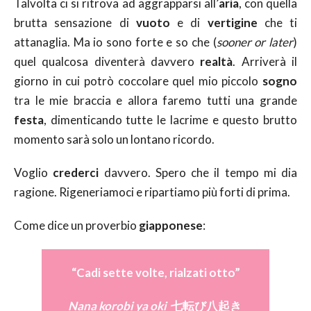
Talvolta ci si ritrova ad aggrapparsi all’
aria
, con quella
brutta sensazione di
vuoto
e di
vertigine
che ti
attanaglia. Ma io sono forte e so che (
sooner or later
)
quel qualcosa diventerà davvero
realtà
. Arriverà il
giorno in cui potrò coccolare quel mio piccolo
sogno
tra le mie braccia e allora faremo tutti una grande
festa
, dimenticando tutte le lacrime e questo brutto
momento sarà solo un lontano ricordo.
Voglio
crederci
davvero. Spero che il tempo mi dia
ragione. Rigeneriamoci e ripartiamo più forti di prima.
Come dice un proverbio
giapponese
:
“Cadi sette volte, rialzati otto”
Nana korobi ya oki
七転び八起き