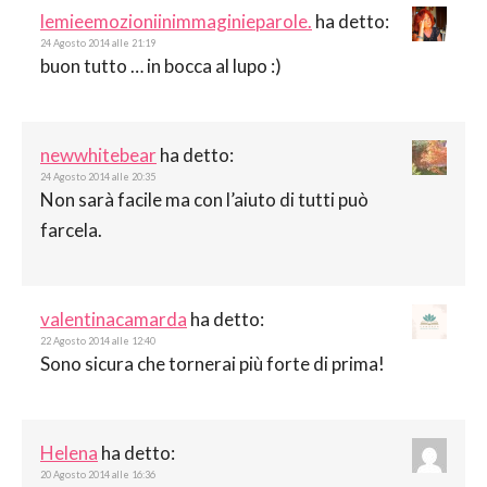
lemieemozioniinimmaginieparole.
ha detto:
24 Agosto 2014 alle 21:19
buon tutto … in bocca al lupo :)
newwhitebear
ha detto:
24 Agosto 2014 alle 20:35
Non sarà facile ma con l’aiuto di tutti può
farcela.
valentinacamarda
ha detto:
22 Agosto 2014 alle 12:40
Sono sicura che tornerai più forte di prima!
Helena
ha detto:
20 Agosto 2014 alle 16:36