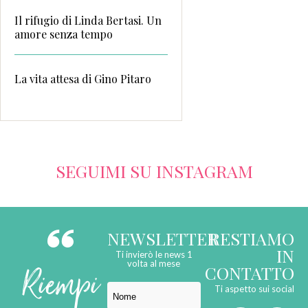
Il rifugio di Linda Bertasi. Un
amore senza tempo
La vita attesa di Gino Pitaro
SEGUIMI SU INSTAGRAM
NEWSLETTER
RESTIAMO
IN
Ti invierò le news 1
Riempi
volta al mese
CONTATTO
Ti aspetto sui social