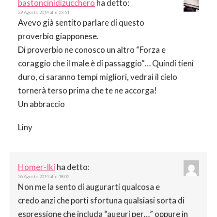
bastoncinidizucchero
ha detto:
29 Agosto 2014 alle 23:51
Avevo già sentito parlare di questo
proverbio giapponese.
Di proverbio ne conosco un altro “Forza e
coraggio che il male è di passaggio”… Quindi tieni
duro, ci saranno tempi migliori, vedrai il cielo
tornerà terso prima che te ne accorga!
Un abbraccio
Liny
Homer-Iki
ha detto:
26 Agosto 2014 alle 18:02
Non me la sento di augurarti qualcosa e
credo anzi che porti sfortuna qualsiasi sorta di
espressione che includa “auguri per…” oppure in