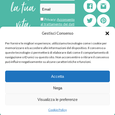
la tua
vita
Privacy:
Acconsento
al trattamento dei dati
personali
di
Gestisci Consenso
Per fornire le migliori esperienze, utilizziamo tecnologie come i cookie per
born in
MaMaStudiOs
memorizzare e/o accedere alle informazioni del dispositivo. Il consenso a
emozioni
queste tecnologie ci permetterà di elaborare dati come il comportamento di
navigazione o ID unici su questo sito. Non acconsentire o ritirare il consenso
può influire negativamente su alcune caratteristiche e funzioni.
© 2013 - 2026 - Tutti i
Accetta
diritti riservati
"L'angolino di Ale" di
Nega
Alessandra Voto -
angolinodiale@gmail.com
Visualizza le preferenze
P.IVA 02592570036 -
Privacy Policy
-
Cookie
Cookie Policy
Policy
-
Disclaimer