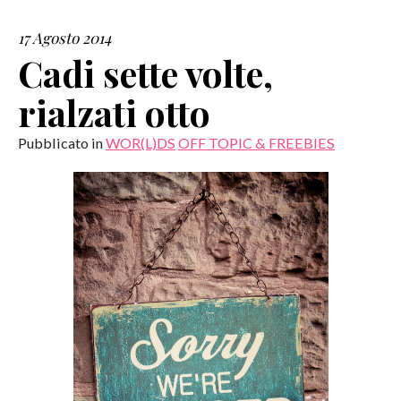
17 Agosto 2014
SERVIZI
Cadi sette volte,
COLLABORAZIONI
rialzati otto
CONTATTI
Pubblicato in
WOR(L)DS
OFF TOPIC & FREEBIES