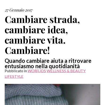
27 Gennaio 2017
SERVIZI
Cambiare strada,
COLLABORAZIONI
cambiare idea,
CONTATTI
cambiare vita.
Cambiare!
Quando cambiare aiuta a ritrovare
entusiasmo nella quotidianità
Pubblicato in
WOR(L)DS
WELLNESS & BEAUTY
LIFESTYLE