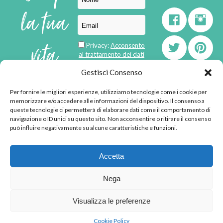
la tua
vita
Privacy:
Acconsento
al trattamento dei dati
personali
di
Gestisci Consenso
Per fornire le migliori esperienze, utilizziamo tecnologie come i cookie per
born in
MaMaStudiOs
memorizzare e/o accedere alle informazioni del dispositivo. Il consenso a
emozioni
queste tecnologie ci permetterà di elaborare dati come il comportamento di
navigazione o ID unici su questo sito. Non acconsentire o ritirare il consenso
può influire negativamente su alcune caratteristiche e funzioni.
© 2013 - 2026 - Tutti i
Accetta
diritti riservati
"L'angolino di Ale" di
Nega
Alessandra Voto -
angolinodiale@gmail.com
Visualizza le preferenze
P.IVA 02592570036 -
Privacy Policy
-
Cookie
Cookie Policy
Policy
-
Disclaimer