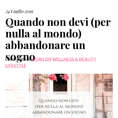
24 Luglio 2019
SERVIZI
Quando non devi (per
COLLABORAZIONI
nulla al mondo)
CONTATTI
abbandonare un
sogno
Pubblicato in
WOR(L)DS
WELLNESS & BEAUTY
LIFESTYLE