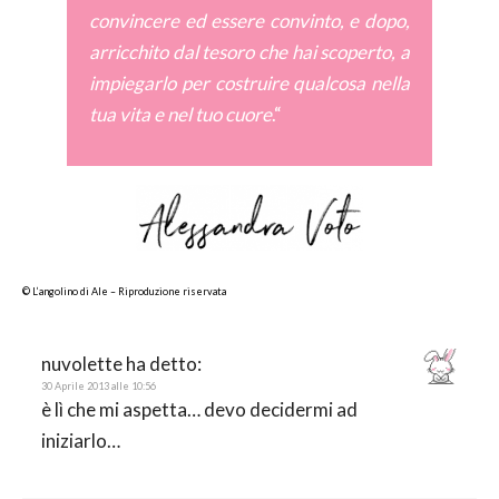
convincere ed essere convinto, e dopo,
arricchito dal tesoro che hai scoperto, a
impiegarlo per costruire qualcosa nella
tua vita e nel tuo cuore
.
“
© L’angolino di Ale – Riproduzione riservata
nuvolette
ha detto:
30 Aprile 2013 alle 10:56
è lì che mi aspetta… devo decidermi ad
iniziarlo…