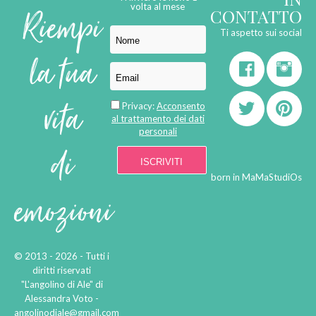
Riempi
volta al mese
CONTATTO
Ti aspetto sui social
la tua
vita
Privacy:
Acconsento
al trattamento dei dati
personali
di
born in
MaMaStudiOs
emozioni
© 2013 - 2026 - Tutti i
diritti riservati
"L'angolino di Ale" di
Alessandra Voto -
angolinodiale@gmail.com