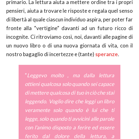
primario. La lettura aiuta a mettere ordine tra i propri
pensieri, aiuta a trovare le risposte e regala quel senso
di libertà al quale ciascun individuo aspira, per poter far
fronte alla “vertigine” davanti ad un futuro ricco di
incognite. Ci ritroviamo così, noi, davanti alle pagine di
un nuovo libro o di una nuova giornata di vita, con il
nostro bagaglio di incertezze e (tante)
speranze
.
“
Leggevo molto , ma dalla lettura
ottieni qualcosa solo quando sei capace
di mettere qualcosa di tuo in ciò che stai
leggendo. Voglio dire che leggi un libro
veramente solo quando è lui che ti
legge, solo quando ti avvicini alle parole
con l’animo disposto a ferire ed essere
ferito dal dolore della lettura, a