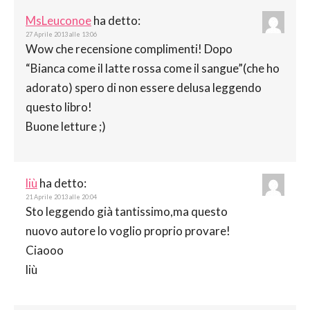
MsLeuconoe
ha detto:
27 Aprile 2013 alle 13:06
Wow che recensione complimenti! Dopo
“Bianca come il latte rossa come il sangue”(che ho
adorato) spero di non essere delusa leggendo
questo libro!
Buone letture ;)
liù
ha detto:
21 Aprile 2013 alle 20:04
Sto leggendo già tantissimo,ma questo
nuovo autore lo voglio proprio provare!
Ciaooo
liù