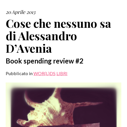
20 Aprile 2013
SERVIZI
Cose che nessuno sa
COLLABORAZIONI
di Alessandro
CONTATTI
D’Avenia
Book spending review #2
Pubblicato in
WOR(L)DS
LIBRI