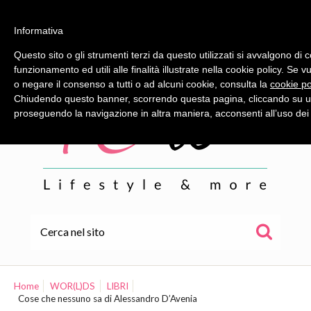
Informativa
Questo sito o gli strumenti terzi da questo utilizzati si avvalgono di 
funzionamento ed utili alle finalità illustrate nella cookie policy. Se 
o negare il consenso a tutti o ad alcuni cookie, consulta la
cookie po
Chiudendo questo banner, scorrendo questa pagina, cliccando su un
proseguendo la navigazione in altra maniera, acconsenti all’uso dei
HOME
ALE
Home
WOR(L)DS
LIBRI
Cose che nessuno sa di Alessandro D’Avenia
WOR(L)DS