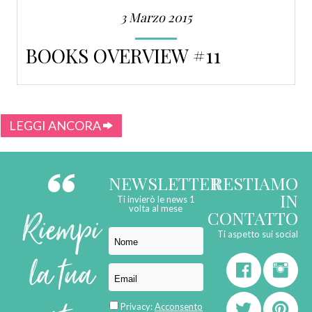
3 Marzo 2015
BOOKS OVERVIEW #11
LEGGI ANCORA
NEWSLETTER
RESTIAMO
IN
Ti invierò le news 1
Riempi
volta al mese
CONTATTO
Ti aspetto sui social
la tua
Privacy:
Acconsento