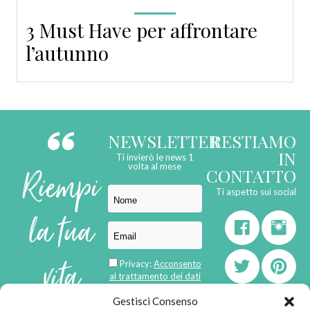
3 Must Have per affrontare
l’autunno
NEWSLETTER
RESTIAMO
IN
Ti invierò le news 1
Riempi
volta al mese
CONTATTO
Ti aspetto sui social
la tua
vita
Privacy:
Acconsento
al trattamento dei dati
personali
Gestisci Consenso