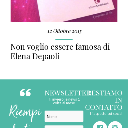
12 Ottobre 2015
Non voglio essere famosa di
Elena Depaoli
NEWSLETTER
RESTIAMO
IN
Ti invierò le news 1
Riempi
volta al mese
CONTATTO
Ti aspetto sui social