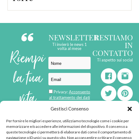
NEWSLETTER
RESTIAMO
IN
Ti invierò le news 1
Riempi
volta al mese
CONTATTO
Ti aspetto sui social
la tua
vita
Privacy:
Acconsento
al trattamento dei dati
personali
di
Gestisci Consenso
Per fornire le migliori esperienze, utilizziamo tecnologie come i cookie per
born in
MaMaStudiOs
memorizzare e/o accedere alle informazioni del dispositivo. Il consenso a
queste tecnologie ci permetterà di elaborare dati come il comportamento di
navigazione o ID unici su questo sito. Non acconsentire o ritirare il consenso