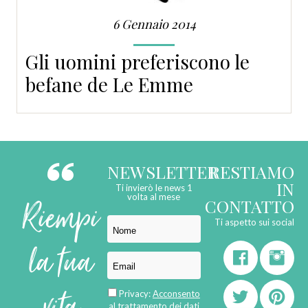
6 Gennaio 2014
Gli uomini preferiscono le
befane de Le Emme
NEWSLETTER
RESTIAMO
IN
Ti invierò le news 1
Riempi
volta al mese
CONTATTO
Ti aspetto sui social
la tua
Privacy:
Acconsento
al trattamento dei dati