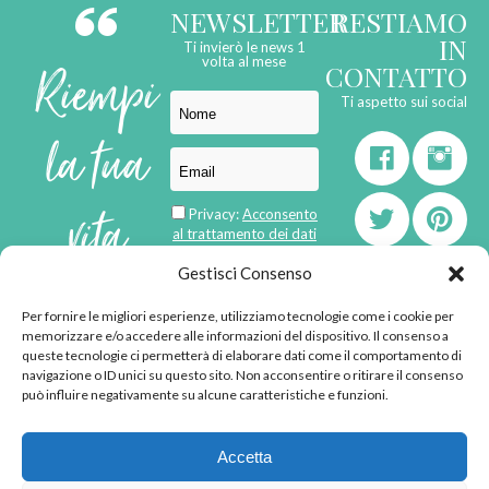
NEWSLETTER
RESTIAMO
IN
Ti invierò le news 1
Riempi
volta al mese
CONTATTO
Ti aspetto sui social
la tua
vita
Privacy:
Acconsento
al trattamento dei dati
personali
di
Gestisci Consenso
Per fornire le migliori esperienze, utilizziamo tecnologie come i cookie per
born in
MaMaStudiOs
memorizzare e/o accedere alle informazioni del dispositivo. Il consenso a
emozioni
queste tecnologie ci permetterà di elaborare dati come il comportamento di
navigazione o ID unici su questo sito. Non acconsentire o ritirare il consenso
può influire negativamente su alcune caratteristiche e funzioni.
© 2013 - 2026 - Tutti i
Accetta
diritti riservati