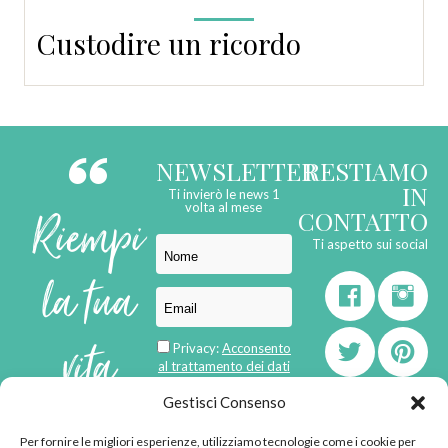
Custodire un ricordo
NEWSLETTER
RESTIAMO
IN
Ti invierò le news 1
Riempi
volta al mese
CONTATTO
Ti aspetto sui social
la tua
vita
Privacy:
Acconsento
al trattamento dei dati
personali
di
Gestisci Consenso
Per fornire le migliori esperienze, utilizziamo tecnologie come i cookie per