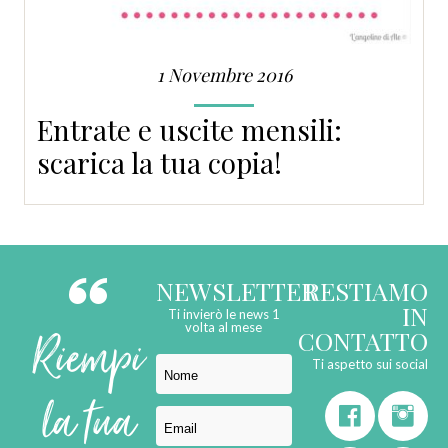
1 Novembre 2016
Entrate e uscite mensili:
scarica la tua copia!
NEWSLETTER
RESTIAMO
IN
Ti invierò le news 1
Riempi
volta al mese
CONTATTO
Ti aspetto sui social
la tua