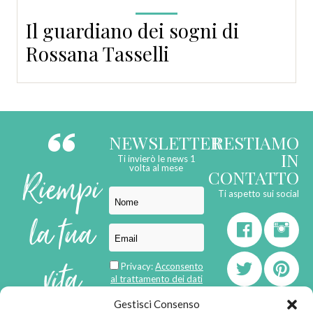
Il guardiano dei sogni di
Rossana Tasselli
NEWSLETTER
RESTIAMO
IN
Ti invierò le news 1
Riempi
volta al mese
CONTATTO
Ti aspetto sui social
la tua
vita
Privacy:
Acconsento
al trattamento dei dati
personali
Gestisci Consenso