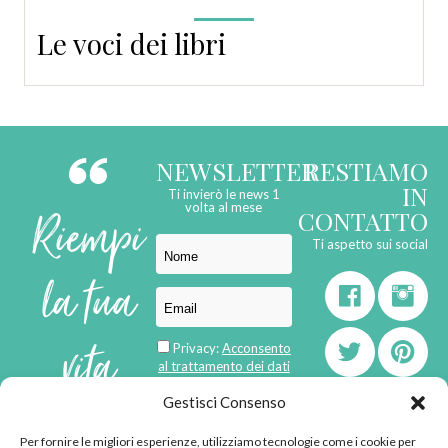
Le voci dei libri
NEWSLETTER
RESTIAMO
IN
Ti invierò le news 1
Riempi
volta al mese
CONTATTO
Ti aspetto sui social
la tua
vita
Privacy:
Acconsento
al trattamento dei dati
personali
di
Gestisci Consenso
Per fornire le migliori esperienze, utilizziamo tecnologie come i cookie per