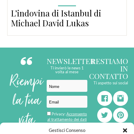
L’indovina di Istanbul di
Michael David Lukas
NEWSLETTER
RESTIAMO
IN
Ti invierò le news 1
Riempi
volta al mese
CONTATTO
Ti aspetto sui social
la tua
vita
Privacy:
Acconsento
al trattamento dei dati
personali
Gestisci Consenso