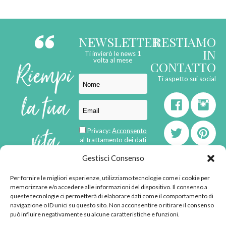
NEWSLETTER
RESTIAMO
IN
Ti invierò le news 1
Riempi
volta al mese
CONTATTO
Ti aspetto sui social
la tua
vita
Privacy:
Acconsento
al trattamento dei dati
personali
di
Gestisci Consenso
Per fornire le migliori esperienze, utilizziamo tecnologie come i cookie per
born in
MaMaStudiOs
memorizzare e/o accedere alle informazioni del dispositivo. Il consenso a
emozioni
queste tecnologie ci permetterà di elaborare dati come il comportamento di
navigazione o ID unici su questo sito. Non acconsentire o ritirare il consenso
può influire negativamente su alcune caratteristiche e funzioni.