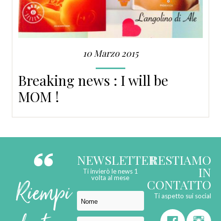
10 Marzo 2015
Breaking news : I will be
MOM !
NEWSLETTER
RESTIAMO
IN
Ti invierò le news 1
Riempi
volta al mese
CONTATTO
Ti aspetto sui social