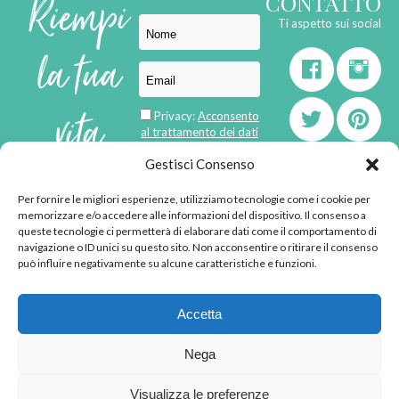
Riempi
CONTATTO
Ti aspetto sui social
la tua
vita
Privacy:
Acconsento
al trattamento dei dati
personali
di
Gestisci Consenso
Per fornire le migliori esperienze, utilizziamo tecnologie come i cookie per
born in
MaMaStudiOs
memorizzare e/o accedere alle informazioni del dispositivo. Il consenso a
emozioni
queste tecnologie ci permetterà di elaborare dati come il comportamento di
navigazione o ID unici su questo sito. Non acconsentire o ritirare il consenso
può influire negativamente su alcune caratteristiche e funzioni.
© 2013 - 2026 - Tutti i
Accetta
diritti riservati
"L'angolino di Ale" di
Nega
Alessandra Voto -
angolinodiale@gmail.com
Visualizza le preferenze
P.IVA 02592570036 -