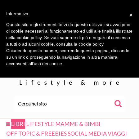
Informativa
×
Questo sito o gli strumenti terzi da questo utilizzati si avvalgono
di cookie necessari al funzionamento ed utili alle finalità illustrate
nella cookie policy. Se vuoi saperne di più o negare il consenso
a tutti o ad alcuni cookie, consulta la
cookie policy
.
Chiudendo questo banner, scorrendo questa pagina, cliccando
su un link o proseguendo la navigazione in altra maniera,
acconsenti all’uso dei cookie.
HOME
ALE
LIBRI
LIFESTYLE
MAMME & BIMBI
OFF TOPIC & FREEBIES
SOCIAL MEDIA
VIAGGI
WOR(L)DS