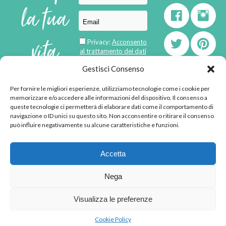
la tua
vita
Privacy:
Acconsento
al trattamento dei dati
personali
di
Gestisci Consenso
Per fornire le migliori esperienze, utilizziamo tecnologie come i cookie per
born in
MaMaStudiOs
memorizzare e/o accedere alle informazioni del dispositivo. Il consenso a
emozioni
queste tecnologie ci permetterà di elaborare dati come il comportamento di
navigazione o ID unici su questo sito. Non acconsentire o ritirare il consenso
può influire negativamente su alcune caratteristiche e funzioni.
© 2013 - 2026 - Tutti i
Accetta
diritti riservati
"L'angolino di Ale" di
Nega
Alessandra Voto -
angolinodiale@gmail.com
Visualizza le preferenze
P.IVA 02592570036 -
Privacy Policy
-
Cookie
Cookie Policy
Policy
-
Disclaimer