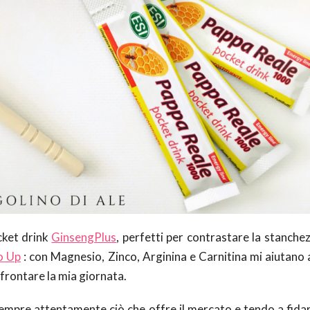
cket drink
GinsengPlus
, perfetti per contrastare la stanchez
o Up
: con Magnesio, Zinco, Arginina e Carnitina mi aiutano a
ffrontare la mia giornata.
sempre attentamente ciò che offre il mercato e tendo a fidar