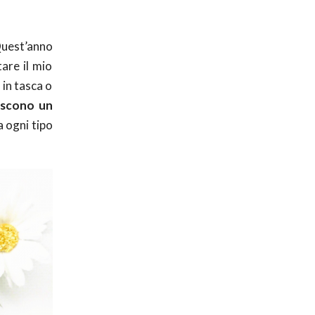
Quest’anno
are il mio
 in tasca o
iscono un
a ogni tipo