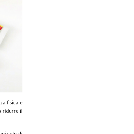
za fisica e
 ridurre il
mi solo di