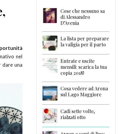
e,
Cose che nessuno sa
di Alessandro
D’Avenia
La lista per preparare
la valigia per il parto
portunità
nativo nel
Entrate e uscite
r dare una
mensili: scarica la tua
copia 2018!
Cosa vedere ad Arona
sul Lago Maggiore
Cadi sette volte,
rialzati otto
Argan e semi di lino: