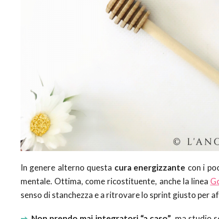
In genere alterno questa
cura energizzante
con i po
mentale. Ottima, come ricostituente, anche la linea
G
senso di stanchezza e a ritrovare lo sprint giusto per a
➙
Non prendo mai integratori “a caso”
, ma studio 