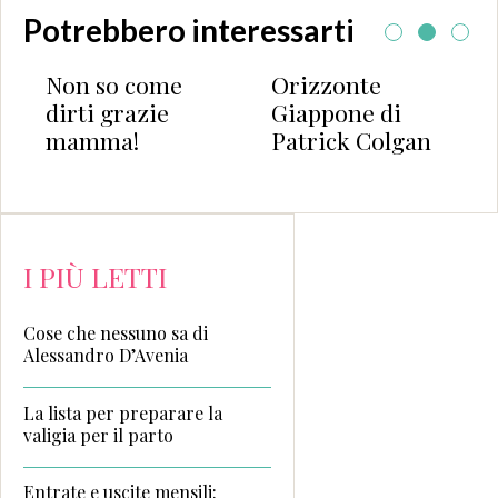
Potrebbero interessarti
o come
Orizzonte
Un anno. 
grazie
Giappone di
viaggio. U
a!
Patrick Colgan
leggenda.
I PIÙ LETTI
Cose che nessuno sa di
Alessandro D’Avenia
La lista per preparare la
valigia per il parto
Entrate e uscite mensili: