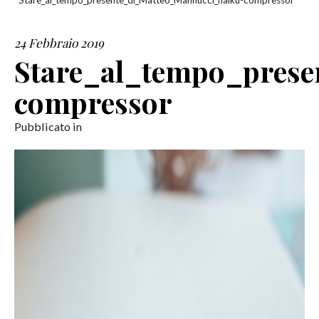
Stare_al_tempo_presente_di_Matteo_Mannucci_haiku-compressor
SERVIZI
24 Febbraio 2019
Stare_al_tempo_prese
COLLABORAZIONI
compressor
CONTATTI
Pubblicato in