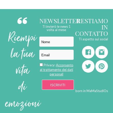
NEWSLETTER
RESTIAMO
IN
Ti invierò le news 1
Riempi
volta al mese
CONTATTO
Ti aspetto sui social
la tua
vita
Privacy:
Acconsento
al trattamento dei dati
personali
di
born in
MaMaStudiOs
emozioni