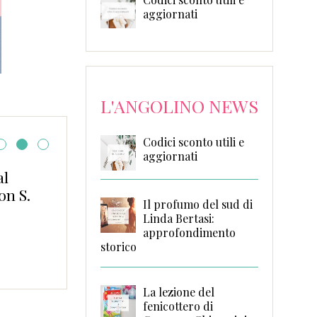
aggiornati
L'ANGOLINO NEWS
Codici sconto utili e
aggiornati
al
Ti regalo l’Amore di
on S.
Alessandra Paoloni
Il profumo del sud di
Linda Bertasi:
approfondimento
storico
La lezione del
fenicottero di