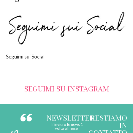
SERVIZI
COLLABORAZIONI
CONTATTI
Seguimi sui Social
SEGUIMI SU INSTAGRAM
NEWSLETTER
RESTIAMO
IN
Ti invierò le news 1
volta al mese
CONTATTO