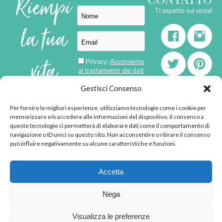
Riempi
Ti aspetto sui social
la tua
vita
Privacy:
Acconsento
al trattamento dei dati
personali
di
Gestisci Consenso
Per fornire le migliori esperienze, utilizziamo tecnologie come i cookie per
born in
MaMaStudiOs
memorizzare e/o accedere alle informazioni del dispositivo. Il consenso a
emozioni
queste tecnologie ci permetterà di elaborare dati come il comportamento di
navigazione o ID unici su questo sito. Non acconsentire o ritirare il consenso
può influire negativamente su alcune caratteristiche e funzioni.
© 2013 - 2026 - Tutti i
Accetta
diritti riservati
"L'angolino di Ale" di
Nega
Alessandra Voto -
angolinodiale@gmail.com
Visualizza le preferenze
P.IVA 02592570036 -