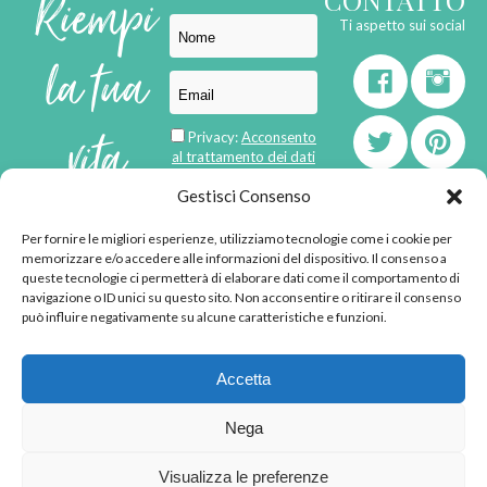
Riempi
Ti aspetto sui social
la tua
vita
Privacy:
Acconsento
al trattamento dei dati
personali
di
Gestisci Consenso
Per fornire le migliori esperienze, utilizziamo tecnologie come i cookie per
born in
MaMaStudiOs
memorizzare e/o accedere alle informazioni del dispositivo. Il consenso a
emozioni
queste tecnologie ci permetterà di elaborare dati come il comportamento di
navigazione o ID unici su questo sito. Non acconsentire o ritirare il consenso
può influire negativamente su alcune caratteristiche e funzioni.
© 2013 - 2026 - Tutti i
Accetta
diritti riservati
"L'angolino di Ale" di
Nega
Alessandra Voto -
angolinodiale@gmail.com
Visualizza le preferenze
P.IVA 02592570036 -