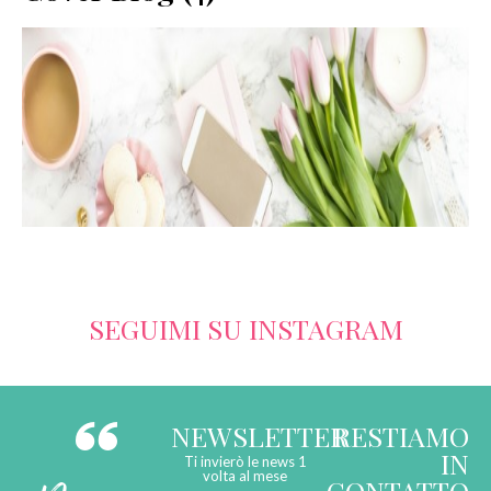
SERVIZI
COLLABORAZIONI
CONTATTI
SEGUIMI SU INSTAGRAM
NEWSLETTER
RESTIAMO
IN
Ti invierò le news 1
volta al mese
CONTATTO