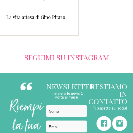
La vita attesa di Gino Pitaro
SEGUIMI SU INSTAGRAM
NEWSLETTER
RESTIAMO
IN
Ti invierò le news 1
Riempi
volta al mese
CONTATTO
Ti aspetto sui social
la tua