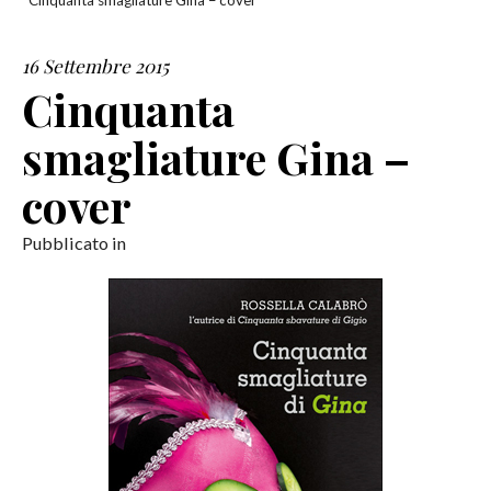
Cinquanta smagliature Gina – cover
SERVIZI
16 Settembre 2015
Cinquanta
COLLABORAZIONI
smagliature Gina –
CONTATTI
cover
Pubblicato in