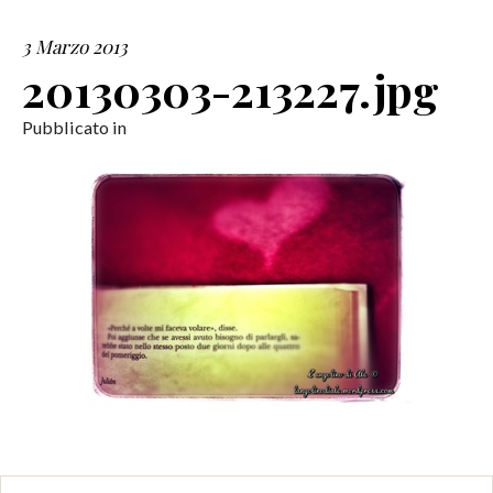
3 Marzo 2013
SERVIZI
20130303-213227.jpg
COLLABORAZIONI
Pubblicato in
CONTATTI