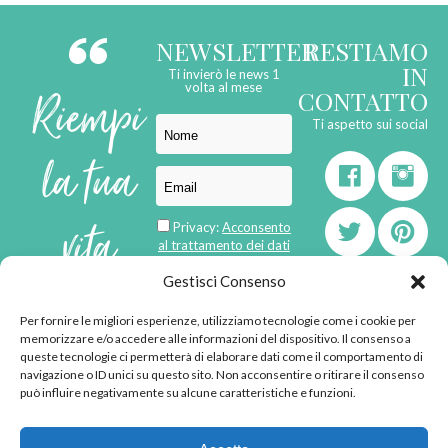
NEWSLETTER
RESTIAMO
IN
Ti invierò le news 1
Riempi
volta al mese
CONTATTO
Ti aspetto sui social
la tua
vita
Privacy:
Acconsento
al trattamento dei dati
personali
di
Gestisci Consenso
Per fornire le migliori esperienze, utilizziamo tecnologie come i cookie per
born in
MaMaStudiOs
memorizzare e/o accedere alle informazioni del dispositivo. Il consenso a
emozioni
queste tecnologie ci permetterà di elaborare dati come il comportamento di
navigazione o ID unici su questo sito. Non acconsentire o ritirare il consenso
può influire negativamente su alcune caratteristiche e funzioni.
© 2013 - 2026 - Tutti i