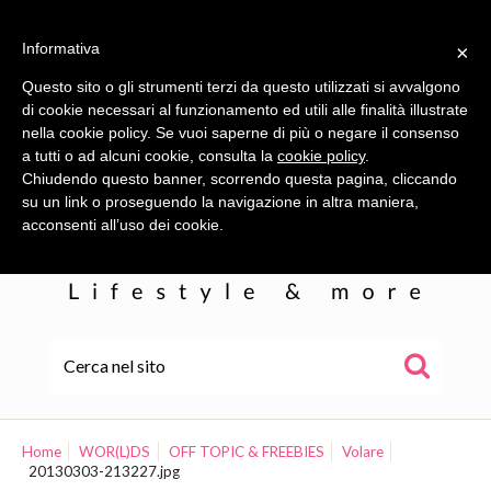
Informativa
×
Questo sito o gli strumenti terzi da questo utilizzati si avvalgono
di cookie necessari al funzionamento ed utili alle finalità illustrate
nella cookie policy. Se vuoi saperne di più o negare il consenso
a tutti o ad alcuni cookie, consulta la
cookie policy
.
Chiudendo questo banner, scorrendo questa pagina, cliccando
su un link o proseguendo la navigazione in altra maniera,
acconsenti all’uso dei cookie.
HOME
ALE
Home
WOR(L)DS
OFF TOPIC & FREEBIES
Volare
20130303-213227.jpg
WOR(L)DS