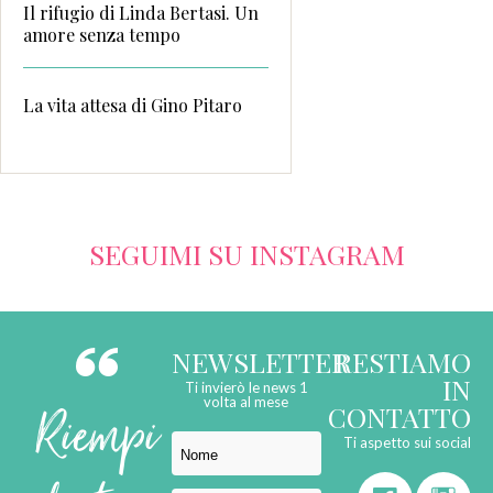
Il rifugio di Linda Bertasi. Un
amore senza tempo
La vita attesa di Gino Pitaro
SEGUIMI SU INSTAGRAM
NEWSLETTER
RESTIAMO
IN
Ti invierò le news 1
Riempi
volta al mese
CONTATTO
Ti aspetto sui social