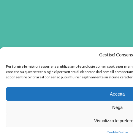
Gestisci Consen
Per fornire le migliori esperienze, utilizziamo tecnologie come i cookie per memo
consenso a queste tecnologie ci permetterà di elaborare dati come il comportame
acconsentire o ritirare il consenso può influire negativamente su alcune caratteri
Accetta
Nega
Visualizza le prefer
Cookie Policy