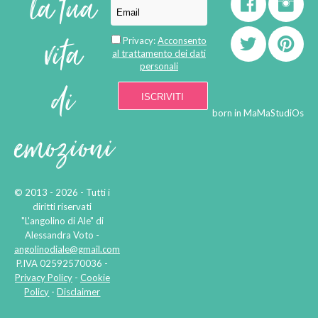
la tua
vita
Privacy:
Acconsento
al trattamento dei dati
personali
di
born in
MaMaStudiOs
emozioni
© 2013 - 2026 - Tutti i
diritti riservati
"L'angolino di Ale" di
Alessandra Voto -
angolinodiale@gmail.com
P.IVA 02592570036 -
Privacy Policy
-
Cookie
Policy
-
Disclaimer