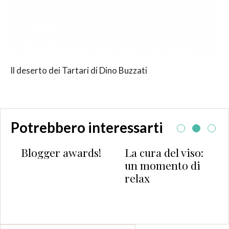
Il deserto dei Tartari di Dino Buzzati
Potrebbero interessarti
gger awards!
La cura del viso:
Stare a
un momento di
present
relax
Matteo
Mannuc