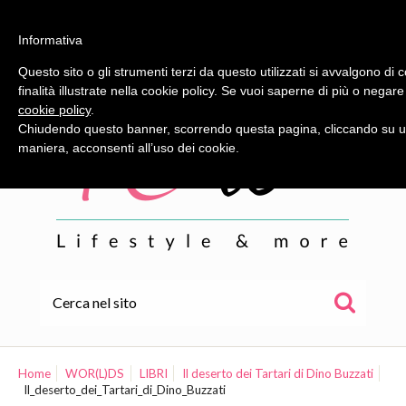
Informativa
Questo sito o gli strumenti terzi da questo utilizzati si avvalgono di 
finalità illustrate nella cookie policy. Se vuoi saperne di più o negare
cookie policy
.
Chiudendo questo banner, scorrendo questa pagina, cliccando su un
maniera, acconsenti all’uso dei cookie.
HOME
ALE
Home
WOR(L)DS
LIBRI
Il deserto dei Tartari di Dino Buzzati
Il_deserto_dei_Tartari_di_Dino_Buzzati
WOR(L)DS