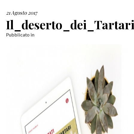
21 Agosto 2017
SERVIZI
Il_deserto_dei_Tartar
COLLABORAZIONI
Pubblicato in
CONTATTI