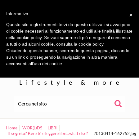
Informativa
×
Questo sito o gli strumenti terzi da questo utilizzati si avvalgono
di cookie necessari al funzionamento ed utili alle finalità illustrate
nella cookie policy. Se vuoi saperne di più o negare il consenso
a tutti o ad alcuni cookie, consulta la
cookie policy
.
Chiudendo questo banner, scorrendo questa pagina, cliccando
su un link o proseguendo la navigazione in altra maniera,
acconsenti all’uso dei cookie.
HOME
ALE
Home
WOR(L)DS
LIBRI
Il segreto? Bere tè e leggere libri...what else?
20130414-162752.jpg
WOR(L)DS