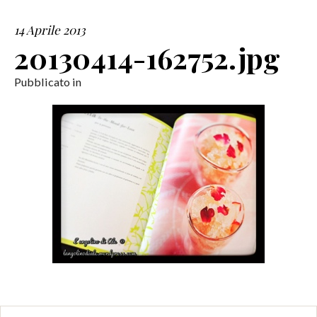
14 Aprile 2013
SERVIZI
20130414-162752.jpg
COLLABORAZIONI
Pubblicato in
CONTATTI