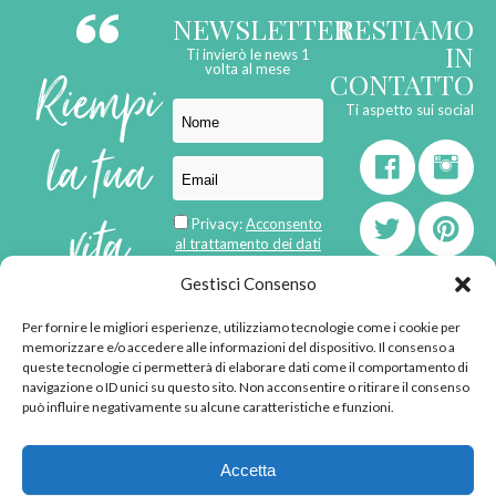
NEWSLETTER
RESTIAMO
IN
Ti invierò le news 1
Riempi
volta al mese
CONTATTO
Ti aspetto sui social
la tua
vita
Privacy:
Acconsento
al trattamento dei dati
personali
di
Gestisci Consenso
Per fornire le migliori esperienze, utilizziamo tecnologie come i cookie per
born in
MaMaStudiOs
memorizzare e/o accedere alle informazioni del dispositivo. Il consenso a
emozioni
queste tecnologie ci permetterà di elaborare dati come il comportamento di
navigazione o ID unici su questo sito. Non acconsentire o ritirare il consenso
può influire negativamente su alcune caratteristiche e funzioni.
© 2013 - 2026 - Tutti i
Accetta
diritti riservati