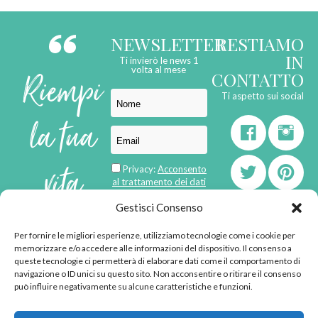
NEWSLETTER
RESTIAMO
IN
Ti invierò le news 1
Riempi
volta al mese
CONTATTO
Ti aspetto sui social
la tua
vita
Privacy:
Acconsento
al trattamento dei dati
personali
di
Gestisci Consenso
Per fornire le migliori esperienze, utilizziamo tecnologie come i cookie per
born in
MaMaStudiOs
memorizzare e/o accedere alle informazioni del dispositivo. Il consenso a
emozioni
queste tecnologie ci permetterà di elaborare dati come il comportamento di
navigazione o ID unici su questo sito. Non acconsentire o ritirare il consenso
può influire negativamente su alcune caratteristiche e funzioni.