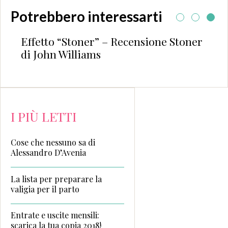
Potrebbero interessarti
Effetto “Stoner” – Recensione Stoner
Ult
di John Williams
Fra
I PIÙ LETTI
Cose che nessuno sa di
Alessandro D’Avenia
La lista per preparare la
valigia per il parto
Entrate e uscite mensili:
scarica la tua copia 2018!