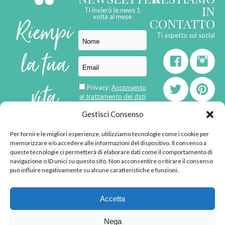
IN
Ti invierò le news 1
Riempi
volta al mese
CONTATTO
Ti aspetto sui social
la tua
vita
Privacy:
Acconsento
al trattamento dei dati
personali
di
Gestisci Consenso
Per fornire le migliori esperienze, utilizziamo tecnologie come i cookie per
born in
MaMaStudiOs
memorizzare e/o accedere alle informazioni del dispositivo. Il consenso a
emozioni
queste tecnologie ci permetterà di elaborare dati come il comportamento di
navigazione o ID unici su questo sito. Non acconsentire o ritirare il consenso
può influire negativamente su alcune caratteristiche e funzioni.
© 2013 - 2026 - Tutti i
Accetta
diritti riservati
"L'angolino di Ale" di
Nega
Alessandra Voto -