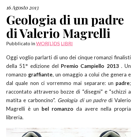
16 Agosto 2013
SERVIZI
Geologia di un padre
di Valerio Magrelli
COLLABORAZIONI
Pubblicato in
WOR(L)DS
LIBRI
CONTATTI
Oggi voglio parlarti di uno dei cinque romanzi finalisti
della 51° edizione del
Premio Campiello 2013
. Un
romanzo
graffiante
, un omaggio a colui che genera e
dal quale non ci vorremmo mai separare: un
padre
;
raccontato attraverso bozze di “disegni” e “schizzi a
matita e carboncino”.
Geologia di un padre
di Valerio
Magrelli è un
bel romanzo
da avere nella propria
libreria.