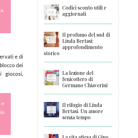
Codici sconto utili e
a.
aggiornati
Il profumo del sud di
Linda Bertasi:
approfondimento
storico
ervati e di
 blocco dei
La lezione del
 giocosi,
fenicottero di
Germano Chiaverini
o e
Il rifugio di Linda
Bertasi. Un amore
io
senza tempo
La vita attesa di Gino