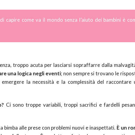
 di capire come va il mondo senza l’aiuto dei bambini è co
nza, troppo acuta per lasciarsi sopraffarre dalla malvagità,
re una logica negli eventi
; non sempre si trovano le rispos
 emergere la necessità e la complessità del raccontare
o?
Ci sono troppe variabili, troppi sacrifici e fardelli pesa
una bimba alle prese con problemi nuovi e inaspettati.
È un ro