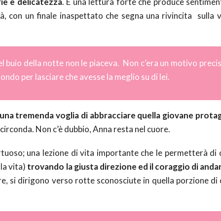
rie e delicatezza
. È una lettura forte che produce sentiment
tà, con un finale inaspettato che segna una rivincita sulla v
el buio della notte non le piaceva. Non c’era un motivo precis
do per lasciare che avesse la meglio su di lei.
e una tremenda voglia di abbracciare quella giovane prota
 circonda. Non c’è dubbio, Anna resta nel cuore.
rtuoso; una lezione di vita importante che le permetterà di 
la vita)
trovando la giusta direzione ed il coraggio di and
re, si dirigono verso rotte sconosciute in quella porzione di