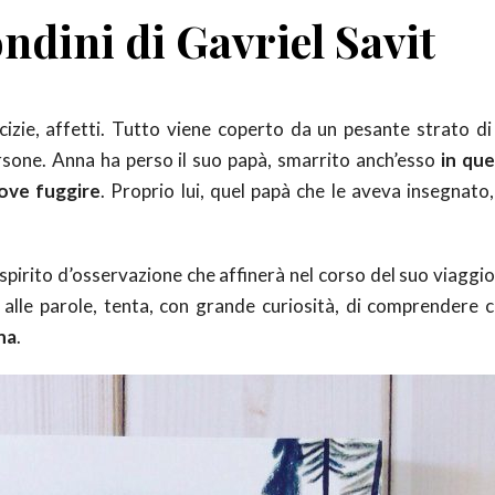
ndini di Gavriel Savit
icizie, affetti. Tutto viene coperto da un pesante strato di
persone. Anna ha perso il suo papà, smarrito anch’esso
in que
ove fuggire
. Proprio lui, quel papà che le aveva insegnato
 spirito d’osservazione che affinerà nel corso del suo viaggi
lle parole, tenta, con grande curiosità, di comprendere c
na
.