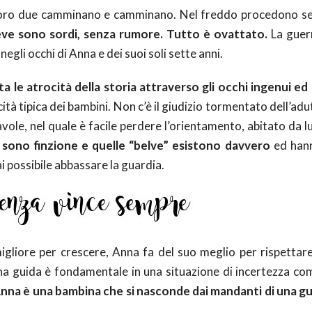
a, loro due camminano e camminano. Nel freddo procedono s
neve sono sordi, senza rumore. Tutto è ovattato.
La guer
egli occhi di Anna e dei suoi soli sette anni.
a le atrocità della storia attraverso gli occhi ingenui ed
cità tipica dei bambini. Non c’è il giudizio tormentato dell’ad
vole, nel quale è facile perdere l’orientamento, abitato da lu
 sono finzione e quelle “belve” esistono davvero
ed hanno
i possibile abbassare la guardia.
igliore per crescere, Anna fa del suo meglio per rispettare
na guida è fondamentale in una situazione di incertezza co
nna è una bambina che si nasconde dai mandanti di una gu