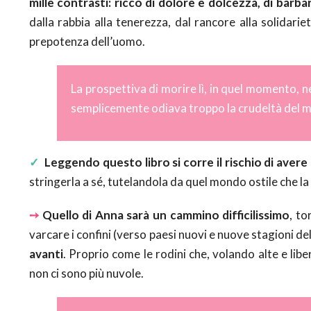
mille contrasti: ricco di dolore e dolcezza, di barba
dalla rabbia alla tenerezza, dal rancore alla solidarie
prepotenza dell’uomo.
La prospettiva di morire lì, in quel momento, n
semplicemente odiava troppo la crudeltà del mon
✓
Leggendo questo libro si corre il rischio di aver
stringerla a sé, tutelandola da quel mondo ostile che la
➙
Quello di Anna sarà un cammino difficilissimo
, to
varcare i confini (verso paesi nuovi e nuove stagioni del
avanti
. Proprio come le rodini che, volando alte e libe
non ci sono più nuvole.