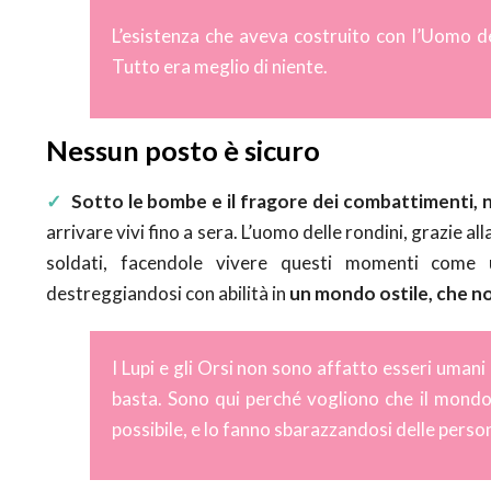
L’esistenza che aveva costruito con l’Uomo del
Tutto era meglio di niente.
Nessun posto è sicuro
✓
Sotto le bombe e il fragore dei combattimenti, 
arrivare vivi fino a sera. L’uomo delle rondini, grazie al
soldati, facendole vivere questi momenti come u
destreggiandosi con abilità in
un mondo ostile, che n
I Lupi e gli Orsi non sono affatto esseri umani 
basta. Sono qui perché vogliono che il mondo
possibile, e lo fanno sbarazzandosi delle perso