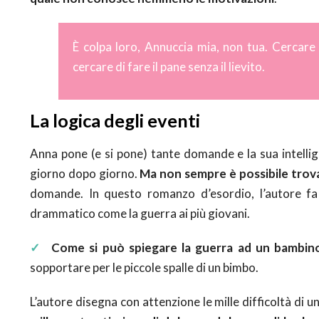
È colpa loro, Annuccia mia, non tua. Cercare
cercare di fare il pane senza il lievito.
La logica degli eventi
Anna pone (e si pone) tante domande e la sua intellige
giorno dopo giorno.
Ma
non sempre è possibile trova
domande. In questo romanzo d’esordio, l’autore fa
drammatico come la guerra ai più giovani.
✓
Come si può spiegare la guerra ad un bambin
sopportare per le piccole spalle di un bimbo.
L’autore disegna con attenzione le mille difficoltà di 