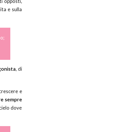
i opposti,
ita e sulla
o;
gonista
, di
crescere e
are sempre
 cielo dove