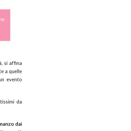
me
 si affina
te a quelle
 un evento
ntissimi da
manzo dai