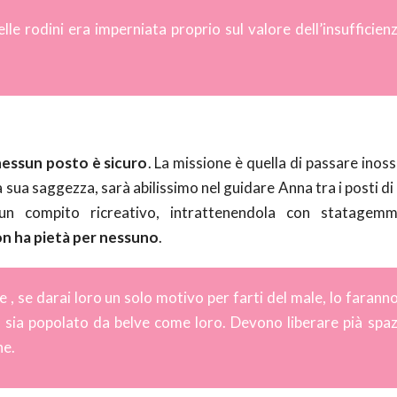
le rodini era imperniata proprio sul valore dell’insufficienz
nessun posto è sicuro
. La missione è quella di passare inoss
la sua saggezza, sarà abilissimo nel guidare Anna tra i posti di
n compito ricreativo, intrattenendola con statagemmi
on ha pietà per nessuno
.
e , se darai loro un solo motivo per farti del male, lo farann
 sia popolato da belve come loro. Devono liberare pià spaz
ne.