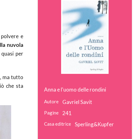
 polvere e
lla nuvola
, quasi per
o, ma tutto
iò che sta
Anna e l'uomo delle rondini
Autore
Gavriel Savit
Pagine
241
Casa editrice
Sperling&Kupfer