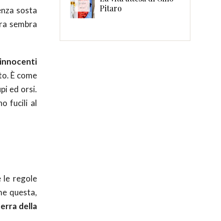
Pitaro
enza sosta
ra sembra
 innocenti
uto. È come
pi ed orsi.
 fucili al
 le regole
me questa,
erra della