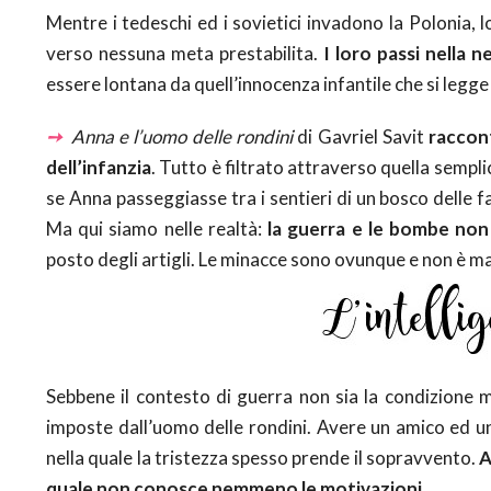
Mentre i tedeschi ed i sovietici invadono la Poloni
verso nessuna meta prestabilita.
I loro passi nella 
essere lontana da quell’innocenza infantile che si legge n
➙
Anna e l’uomo delle rondini
di Gavriel Savit
raccont
dell’infanzia
. Tutto è filtrato attraverso quella sempli
se Anna passeggiasse tra i sentieri di un bosco delle fa
Ma qui siamo nelle realtà:
la guerra e le bombe non
posto degli artigli. Le minacce sono ovunque e non è ma
Sebbene il contesto di guerra non sia la condizione m
imposte dall’uomo delle rondini. Avere un amico ed u
nella quale la tristezza spesso prende il sopravvento.
A
quale non conosce nemmeno le motivazioni
.