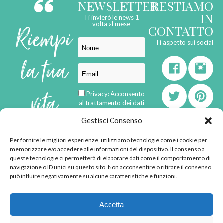
NEWSLETTER
RESTIAMO
IN
Ti invierò le news 1
Riempi
volta al mese
CONTATTO
Ti aspetto sui social
la tua
vita
Privacy:
Acconsento
al trattamento dei dati
personali
di
Gestisci Consenso
Per fornire le migliori esperienze, utilizziamo tecnologie come i cookie per
born in
MaMaStudiOs
memorizzare e/o accedere alle informazioni del dispositivo. Il consenso a
emozioni
queste tecnologie ci permetterà di elaborare dati come il comportamento di
navigazione o ID unici su questo sito. Non acconsentire o ritirare il consenso
può influire negativamente su alcune caratteristiche e funzioni.
© 2013 - 2026 - Tutti i
Accetta
diritti riservati
"L'angolino di Ale" di