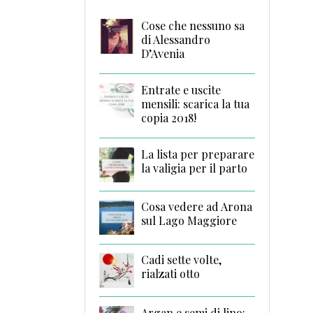
Cose che nessuno sa
di Alessandro
D’Avenia
Entrate e uscite
mensili: scarica la tua
copia 2018!
La lista per preparare
la valigia per il parto
Cosa vedere ad Arona
sul Lago Maggiore
Cadi sette volte,
rialzati otto
Argan e semi di lino: