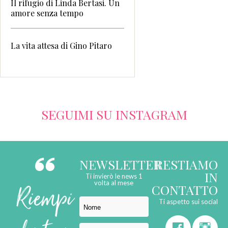
Il rifugio di Linda Bertasi. Un
amore senza tempo
La vita attesa di Gino Pitaro
SEGUIMI SU INSTAGRAM
NEWSLETTER
RESTIAMO
IN
Ti invierò le news 1
Riempi
volta al mese
CONTATTO
Ti aspetto sui social