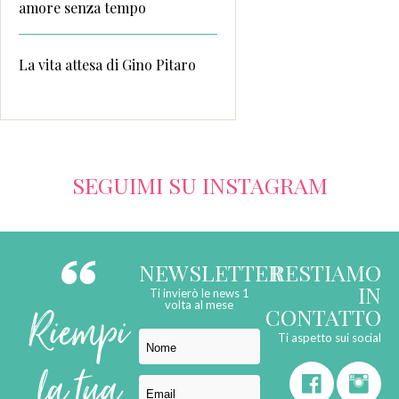
amore senza tempo
La vita attesa di Gino Pitaro
SEGUIMI SU INSTAGRAM
NEWSLETTER
RESTIAMO
IN
Ti invierò le news 1
Riempi
volta al mese
CONTATTO
Ti aspetto sui social
la tua