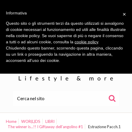
Informativa
×
Questo sito o gli strumenti terzi da questo utilizzati si avvalgono
di cookie necessari al funzionamento ed utili alle finalità illustrate
nella cookie policy. Se vuoi saperne di più o negare il consenso
a tutti o ad alcuni cookie, consulta la
cookie policy
.
Chiudendo questo banner, scorrendo questa pagina, cliccando
su un link o proseguendo la navigazione in altra maniera,
acconsenti all’uso dei cookie.
HOME
ALE
Home
WOR(L)DS
LIBRI
The winner is...!! I Giftaway dell’angolino #1
Estrazione Pacch.1
WOR(L)DS