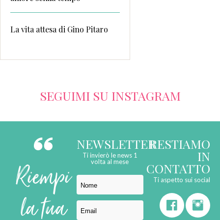
La vita attesa di Gino Pitaro
SEGUIMI SU INSTAGRAM
NEWSLETTER
RESTIAMO
IN
Ti invierò le news 1
Riempi
volta al mese
CONTATTO
Ti aspetto sui social
la tua