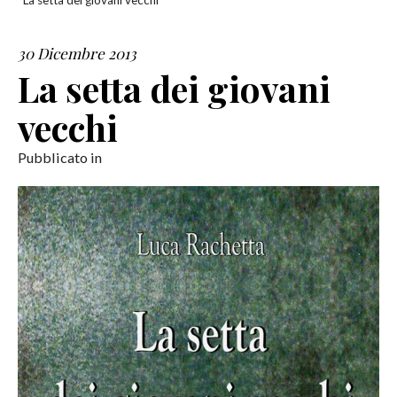
La setta dei giovani vecchi
SERVIZI
30 Dicembre 2013
La setta dei giovani
COLLABORAZIONI
vecchi
CONTATTI
Pubblicato in