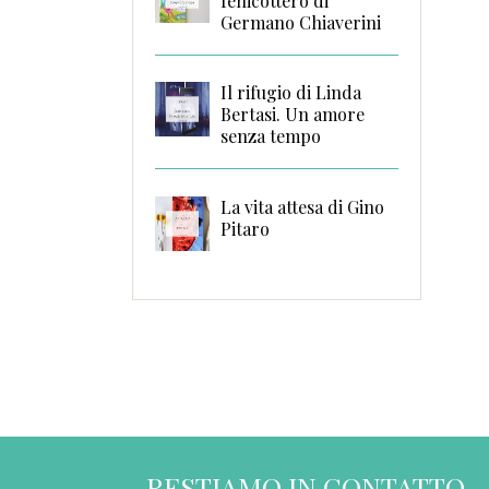
fenicottero di
Germano Chiaverini
Il rifugio di Linda
Bertasi. Un amore
senza tempo
La vita attesa di Gino
Pitaro
RESTIAMO IN CONTATTO