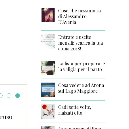
Cose che nessuno sa
di Alessandro
D’Avenia
Entrate e uscite
mensili: scarica la tua
copia 2018!
La lista per preparare
la valigia per il parto
Cosa vedere ad Arona
sul Lago Maggiore
Cadi sette volte,
Come radice di Mari
rialzati otto
aruso
Ciarletta
Argan e semi di lino: