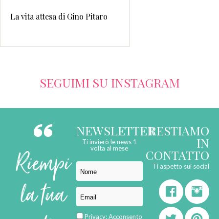
La vita attesa di Gino Pitaro
SEGUIMI SU INSTAGRAM
NEWSLETTER
RESTIAMO
IN
Ti invierò le news 1
Riempi
volta al mese
CONTATTO
Ti aspetto sui social
la tua
Privacy:
Acconsento