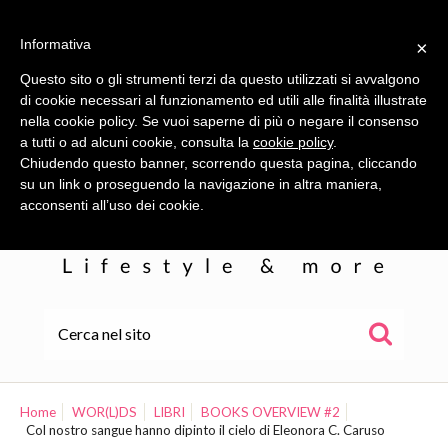
Informativa
×
Questo sito o gli strumenti terzi da questo utilizzati si avvalgono
di cookie necessari al funzionamento ed utili alle finalità illustrate
nella cookie policy. Se vuoi saperne di più o negare il consenso
a tutti o ad alcuni cookie, consulta la
cookie policy
.
Chiudendo questo banner, scorrendo questa pagina, cliccando
su un link o proseguendo la navigazione in altra maniera,
acconsenti all’uso dei cookie.
HOME
ALE
Home
WOR(L)DS
LIBRI
BOOKS OVERVIEW #2
Col nostro sangue hanno dipinto il cielo di Eleonora C. Caruso
WOR(L)DS