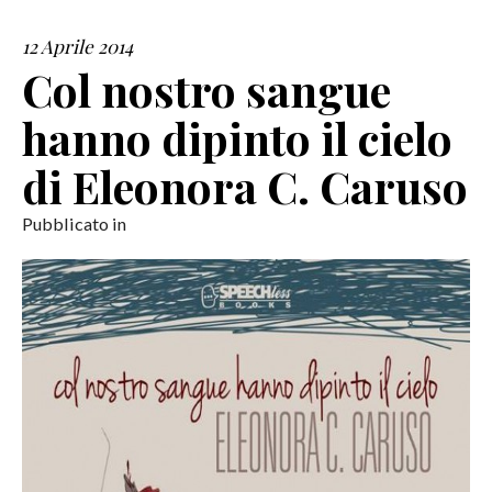
12 Aprile 2014
SERVIZI
Col nostro sangue
COLLABORAZIONI
hanno dipinto il cielo
CONTATTI
di Eleonora C. Caruso
Pubblicato in