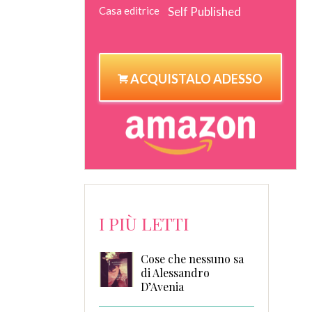
Casa editrice
Self Published
ACQUISTALO ADESSO
I PIÙ LETTI
Cose che nessuno sa
di Alessandro
D’Avenia