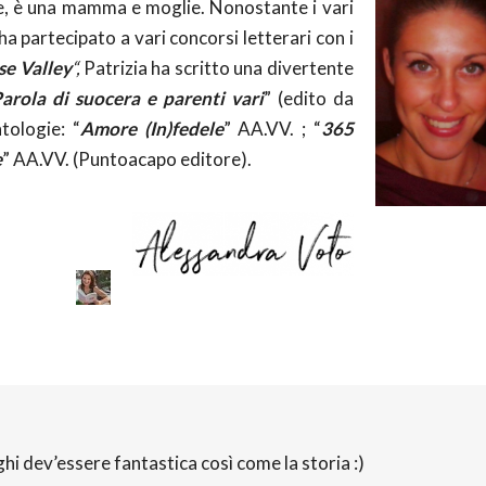
ce, è una mamma e moglie. Nonostante i vari
ha partecipato a vari concorsi letterari con i
se Valley
“,
Patrizia ha scritto una divertente
arola di suocera e parenti vari
” (edito da
tologie: “
Amore (In)fedele
” AA.VV. ; “
365
e
” AA.VV. (Puntoacapo editore).
hi dev’essere fantastica così come la storia :)