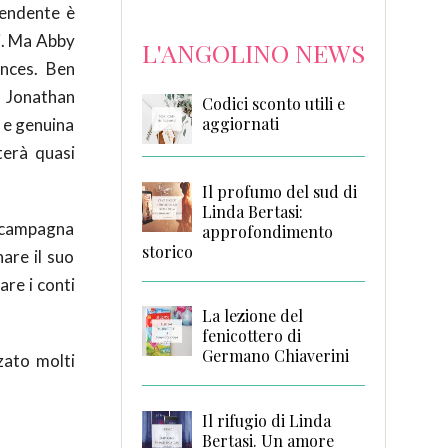
tendente è
ri. Ma Abby
L'ANGOLINO NEWS
ances. Ben
i Jonathan
Codici sconto utili e
aggiornati
a e genuina
terà quasi
Il profumo del sud di
Linda Bertasi:
di campagna
approfondimento
storico
are il suo
are i conti
La lezione del
fenicottero di
Germano Chiaverini
zato molti
Il rifugio di Linda
Bertasi. Un amore