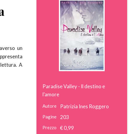
a
raverso un
appresenta
lettura. A
Paradise Valley - Il destino e
l'amore
Autore
Patrizia Ines Roggero
Pagine
203
Prezzo
€ 0,99