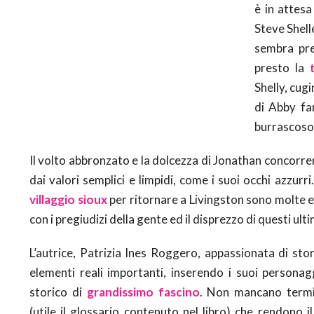
è in attes
Steve Shell
sembra pre
presto la
Shelly, cug
di Abby far
burrascoso
Il volto abbronzato e la dolcezza di Jonathan concorre
dai valori semplici e limpidi, come i suoi occhi azzu
villaggio sioux
per ritornare a Livingston sono molte e n
con i pregiudizi della gente ed il disprezzo di questi ul
L’autrice, Patrizia Ines Roggero, appassionata di stor
elementi reali importanti, inserendo
i suoi personag
storico di
grandissimo fascino
. Non mancano term
(utile il glossario contenuto nel libro) che rendono i