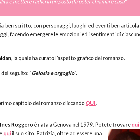
llità e mettere radici in un posto da poter chiamare casa
“
sia ben scritto, con personaggi, luoghi ed eventi ben articolat
gi, facendo emergere le emozioni ed i sentimenti di ciascuno
aldan
, la quale ha curato l’aspetto grafico del romanzo.
del seguito: “
Gelosia e orgoglio
“.
l primo capitolo del romanzo cliccando
QUI
.
a Ines Roggero
è nata a Genova nel 1979. Potete trovare
qui
 e
qui
il suo
sito. Patrizia, oltre ad essere una