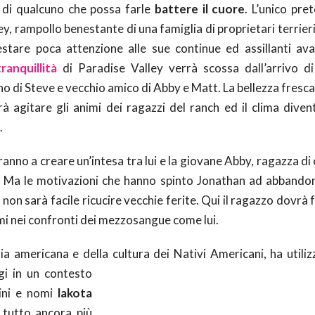
a di qualcuno che possa farle
battere il cuore
. L’unico pre
ey, rampollo benestante di una famiglia di proprietari terrie
stare poca attenzione alle sue continue ed assillanti av
tranquillità
di Paradise Valley verrà scossa dall’arrivo d
ino di Steve e vecchio amico di Abby e Matt. La bellezza fresc
à agitare gli animi dei ragazzi del ranch ed il clima diven
.
ranno a creare un’intesa tra lui e la giovane Abby, ragazza 
rri. Ma le motivazioni che hanno spinto Jonathan ad abbandon
on sarà facile ricucire vecchie ferite. Qui il ragazzo dovrà f
timi nei confronti dei mezzosangue come lui.
ia americana e della cultura dei Nativi Americani, ha utiliz
gi in un contesto
ini e nomi
lakota
l tutto ancora più