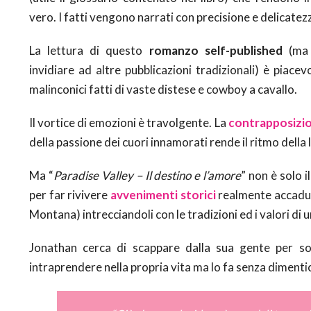
vero. I fatti vengono narrati con precisione e delicatez
La lettura di questo
romanzo self-published
(ma 
invidiare ad altre pubblicazioni tradizionali) è piacevo
malinconici fatti di vaste distese e cowboy a cavallo.
Il vortice di emozioni è travolgente. La
contrapposizi
della passione dei cuori innamorati rende il ritmo della 
Ma “
Paradise Valley – Il destino e l’amore
” non è solo i
per far rivivere
avvenimenti storici
realmente accaduti
Montana) intrecciandoli con le tradizioni ed i valori di
Jonathan cerca di scappare dalla sua gente per so
intraprendere nella propria vita ma lo fa senza dimenti