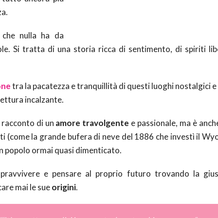
za.
che nulla ha da
le. Si tratta di una storia ricca di sentimento, di spiriti lib
one
tra la pacatezza e tranquillità di questi luoghi nostalgici e 
lettura incalzante.
l racconto di un
amore travolgente
e passionale, ma è anc
 (come la grande bufera di neve del 1886 che investì il Wyo
 un popolo ormai quasi dimenticato.
pravvivere e pensare al proprio futuro trovando la giu
care mai le sue
origini
.