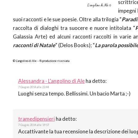
scrittri
impegni 
suoi racconti e le sue poesie. Oltre alla trilogia “
Paradi
raccolta di dialoghi tra suocere e nuore intitolata “
P
Galassia Arte) ed alcuni racconti raccolti in varie an
racconti di Natale
” (Delos Books); “
La parola possibil
© L’angolino di Ale – Riproduzione riservata
Alessandra - L'angolino di Ale
ha detto:
7 Giugno 2014 alle 22:44
Luoghi senza tempo. Bellissimi. Un bacio Marta ;-)
tramedipensieri
ha detto:
7 Giugno 2014 alle 19:17
Accattivante la tua recensione la descrizione dei luog