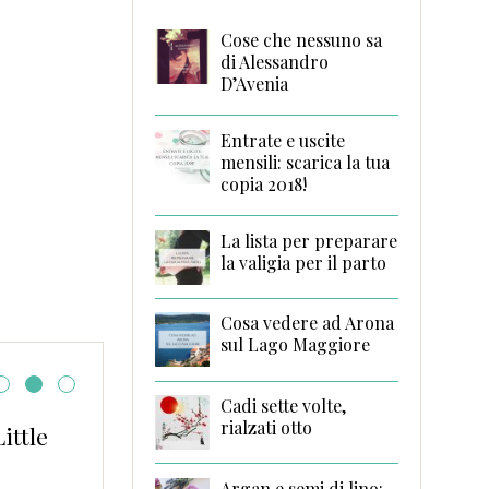
Cose che nessuno sa
di Alessandro
D’Avenia
Entrate e uscite
mensili: scarica la tua
copia 2018!
La lista per preparare
la valigia per il parto
Cosa vedere ad Arona
sul Lago Maggiore
Cadi sette volte,
rialzati otto
crivi, fatti leggere di
Il
itilla Ferrari
C
Argan e semi di lino: