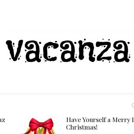
Yourself a Merry Little
Se s
tmas!
Dom