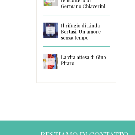
fenicottero di
Germano Chiaverini
Il rifugio di Linda
Bertasi. Un amore
senza tempo
La vita attesa di Gino
Pitaro
RESTIAMO IN CONTATTO