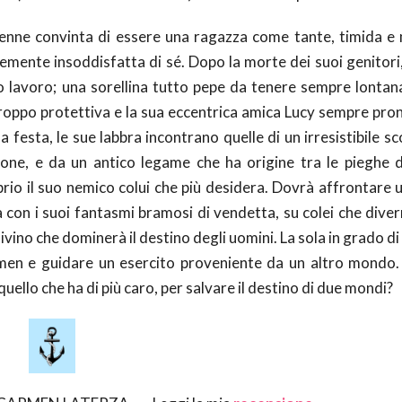
uenne convinta di essere una ragazza come tante, timida e
emente insoddisfatta di sé. Dopo la morte dei suoi genitori,
o lavoro; una sorellina tutto pepe da tenere sempre lontana
troppo protettiva e la sua eccentrica amica Lucy sempre pron
festa, le sue labbra incontrano quelle di un irresistibile s
ione, e da un antico legame che ha origine tra le pieghe 
prio il suo nemico colui che più desidera. Dovrà affrontare 
con i suoi fantasmi bramosi di vendetta, su colei che diverr
vino che dominerà il destino degli uomini. La sola in grado di
en e guidare un esercito proveniente da un altro mondo.
quello che ha di più caro, per salvare il destino di due mondi?