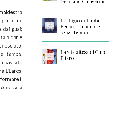
Germano Chiaverini
 maldestra
 per lei un
Il rifugio di Linda
Bertasi. Un amore
 dai guai;
senza tempo
ta a darle
conosciuto,
La vita attesa di Gino
del tempo,
Pitaro
un passato
à L’Eares:
 formare il
 Alex sarà