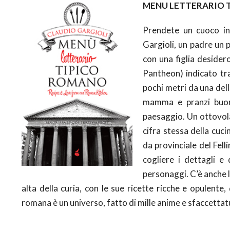
MENU LETTERARIO 
Prendete un cuoco in
Gargioli, un padre un p
con una figlia desider
Pantheon) indicato tra 
pochi metri da una dell
mamma e pranzi buoni
paesaggio. Un ottovolan
cifra stessa della cuc
da provinciale del Fell
cogliere i dettagli e 
personaggi. C’è anche l
alta della curia, con le sue ricette ricche e opulente,
romana è un universo, fatto di mille anime e sfaccettat