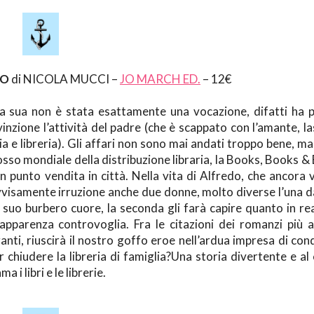
IO
di NICOLA MUCCI –
JO MARCH ED.
– 12€
. La sua non è stata esattamente una vocazione, difatti ha 
inzione l’attività del padre (che è scappato con l’amante, l
a e libreria). Gli affari non sono mai andati troppo bene, ma 
osso mondiale della distribuzione libraria, la Books, Books 
un punto vendita in città. Nella vita di Alfredo, che ancora 
samente irruzione anche due donne, molto diverse l’una dall
 suo burbero cuore, la seconda gli farà capire quanto in rea
apparenza controvoglia. Fra le citazioni dei romanzi più a
anti, riuscirà il nostro goffo eroe nell’ardua impresa di con
 chiudere la libreria di famiglia?Una storia divertente e a
 i libri e le librerie.