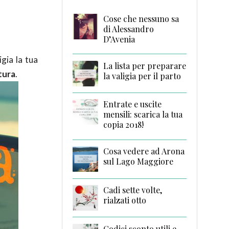
Cose che nessuno sa
di Alessandro
D’Avenia
gia la tua
La lista per preparare
tura
.
la valigia per il parto
Entrate e uscite
mensili: scarica la tua
copia 2018!
Cosa vedere ad Arona
sul Lago Maggiore
Cadi sette volte,
rialzati otto
Codici sconto utili e