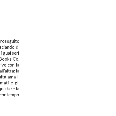
proseguito
asciando di
i guai seri
& Books Co.
vive con la
’altra: la
ltà ama il
mati e gli
quistare la
l contempo