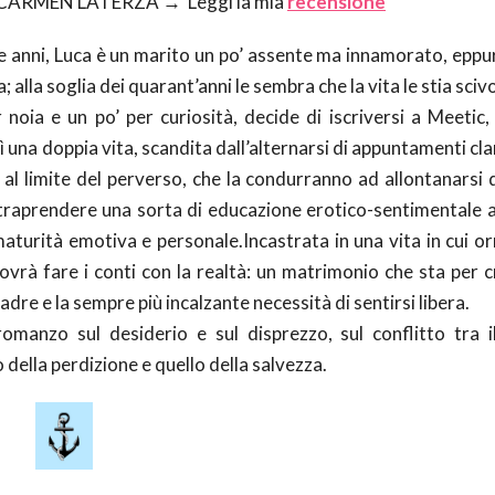
 CARMEN LATERZA → Leggi la mia
recensione
e anni, Luca è un marito un po’ assente ma innamorato, eppur
; alla soglia dei quarant’anni le sembra che la vita le stia sciv
 noia e un po’ per curiosità, decide di iscriversi a Meetic, 
ì una doppia vita, scandita dall’alternarsi di appuntamenti cla
 al limite del perverso, che la condurranno ad allontanarsi d
 intraprendere una sorta di educazione erotico-sentimentale 
aturità emotiva e personale.Incastrata in una vita in cui or
ovrà fare i conti con la realtà: un matrimonio che sta per c
padre e la sempre più incalzante necessità di sentirsi libera.
omanzo sul desiderio e sul disprezzo, sul conflitto tra i
o della perdizione e quello della salvezza.