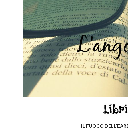
I
L FUOCO DELL’EAR