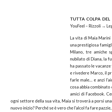
TUTTA COLPA DEL
YouFeel – Rizzoli → Le
La vita di Maia Marini
una prestigiosa famigl
Milano, tre amiche s
nubilato di Diana, la 
ha passato le vacanze fi
e rivedere Marco, il p
farle male… e anzi l’a
cosa abbia combinato d
amici di Facebook. C
ogni settore della sua vita, Maia si troverà a porsi un
nuovo inizio? Perché se è vero che l’alcol fa fare pazzie,