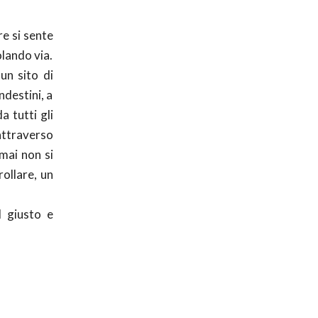
e si sente
olando via.
un sito di
ndestini, a
a tutti gli
attraverso
mai non si
rollare, un
l giusto e