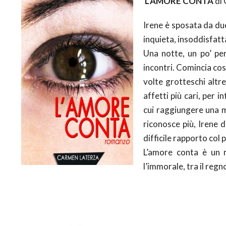
L’AMORE CONTA
di
Irene è sposata da du
inquieta, insoddisfatta
Una notte, un po’ per
incontri. Comincia cos
volte grotteschi altre
affetti più cari, per
cui raggiungere una m
riconosce più, Irene d
difficile rapporto col 
L’amore conta è un r
l’immorale, tra il regn