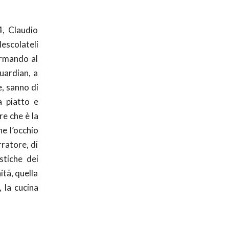
, Claudio
Mescolateli
(Armando al
Guardian, a
e, sanno di
a piatto e
re che è la
e l’occhio
rratore, di
istiche dei
ità, quella
, la cucina