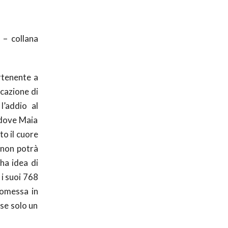
– collana
artenente a
icazione di
l’addio al
, dove Maia
to il cuore
 non potrà
ha idea di
 i suoi 768
romessa in
sse solo un