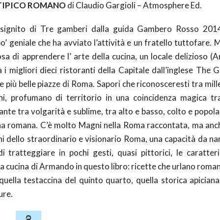
TIPICO ROMANO
di Claudio Gargioli – Atmosphere Ed.
signito di Tre gamberi dalla guida Gambero Rosso 2014
o’ geniale che ha avviato l’attività e un fratello tuttofare. 
osa di apprendere l’ arte della cucina, un locale delizioso 
i migliori dieci ristoranti della Capitale dall’inglese The 
e più belle piazze di Roma. Sapori che riconosceresti tra mill
, profumano di territorio in una coincidenza magica tr
te tra volgarità e sublime, tra alto e basso, colto e popola
ina romana. C’è molto Magni nella Roma raccontata, ma anch
ini dello straordinario e visionario Roma, una capacità da na
di tratteggiare in pochi gesti, quasi pittorici, le caratter
a cucina di Armando in questo libro: ricette che urlano roman
 quella testaccina del quinto quarto, quella storica apiciana
ure.