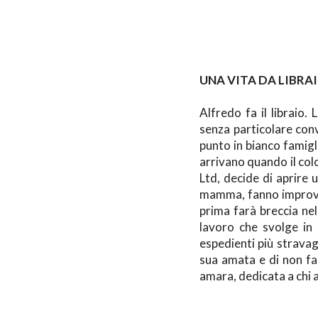
UNA VITA DA LIBRA
Alfredo fa il libraio
senza particolare conv
punto in bianco famigli
arrivano quando il col
Ltd, decide di aprire 
mamma, fanno improvvi
prima farà breccia nel
lavoro che svolge in 
espedienti più stravag
sua amata e di non far
amara, dedicata a chi ama