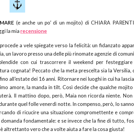
 MARE
(e anche un po’ di un mojito) di CHIARA PARENTI 
ggi la mia
recensione
 procede a vele spiegate verso la felicità: un fidanzato app
ia, un lavoro presso una delle più rinomate agenzie di comun
plendide con cui trascorrere il weekend per festeggiare 
futura cognata! Peccato che la meta prescelta sia la Versilia
no all’estate dei 16 anni. Ritornare nei luoghi in cui ha lascia
rimo amore, la manda in tilt. Così decide che qualche mojito
iuterà. Il mattino dopo, però, Maia non ricorda niente. Non 
urante quel folle venerdì notte. In compenso, però, lo sanno
ercando di ricucire una situazione compromettente e comp
a domanda fondamentale: e se invece che la fine di tutto, fo
 è altrettanto vero che a volte aiuta a fare la cosa giusta!