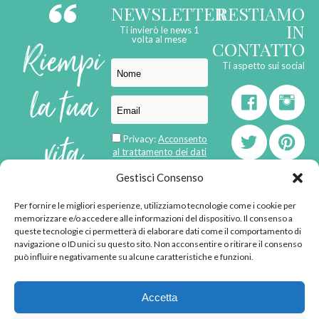
NEWSLETTER
RESTIAMO
IN
Ti invierò le news 1
Riempi
volta al mese
CONTATTO
Ti aspetto sui social
la tua
vita
Privacy:
Acconsento
al trattamento dei dati
personali
di
Gestisci Consenso
Per fornire le migliori esperienze, utilizziamo tecnologie come i cookie per
born in
MaMaStudiOs
memorizzare e/o accedere alle informazioni del dispositivo. Il consenso a
emozioni
queste tecnologie ci permetterà di elaborare dati come il comportamento di
navigazione o ID unici su questo sito. Non acconsentire o ritirare il consenso
può influire negativamente su alcune caratteristiche e funzioni.
© 2013 - 2026 - Tutti i
Accetta
diritti riservati