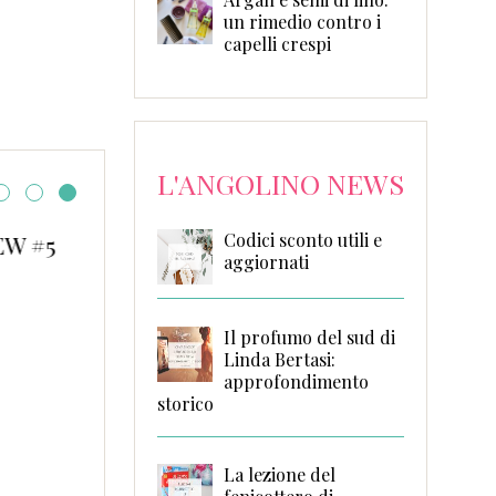
un rimedio contro i
capelli crespi
L'ANGOLINO NEWS
Codici sconto utili e
Un soldato semplice d
aggiornati
Gabriele Babini
Il profumo del sud di
Linda Bertasi:
approfondimento
storico
La lezione del