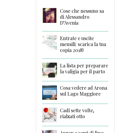
Cose che nessuno sa
di Alessandro
D’Avenia
Entrate e uscite
mensili: scarica la tua
copia 2018!
La lista per preparare
la valigia per il parto
Cosa vedere ad Arona
sul Lago Maggiore
Cadi sette volte,
rialzati otto
Argan e semi di lino: