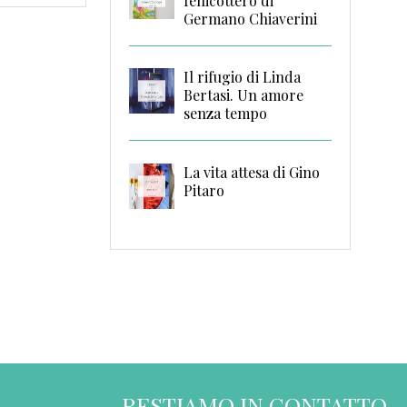
fenicottero di
Germano Chiaverini
Il rifugio di Linda
Bertasi. Un amore
senza tempo
La vita attesa di Gino
Pitaro
RESTIAMO IN CONTATTO