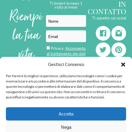
IN
Ti invierò le news 1
Riempi
volta al mese
CONTATTO
Ti aspetto sui social
la tua
vita
Privacy:
Acconsento
al trattamento dei dati
personali
di
Gestisci Consenso
Per fornire le migliori esperienze, utilizziamo tecnologie come i cookie per
born in
MaMaStudiOs
memorizzare e/o accedere alle informazioni del dispositivo. Il consenso a
emozioni
queste tecnologie ci permetterà di elaborare dati come il comportamento di
navigazione o ID unici su questo sito. Non acconsentire o ritirare il consenso
può influire negativamente su alcune caratteristiche e funzioni.
© 2013 - 2026 - Tutti i
Accetta
diritti riservati
"L'angolino di Ale" di
Nega
Alessandra Voto -