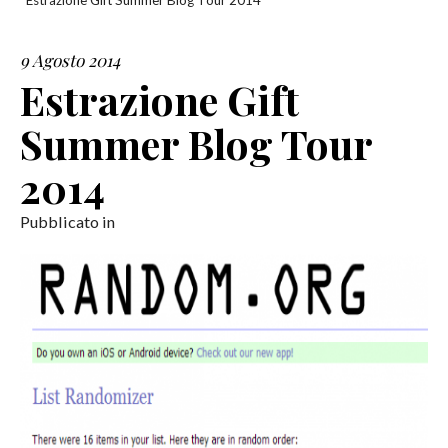
Estrazione Gift Summer Blog Tour 2014
SERVIZI
9 Agosto 2014
Estrazione Gift
COLLABORAZIONI
Summer Blog Tour
CONTATTI
2014
Pubblicato in