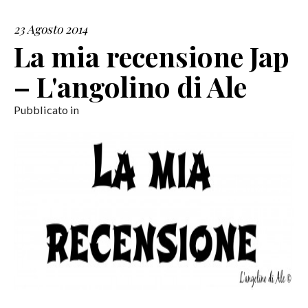
23 Agosto 2014
SERVIZI
La mia recensione Jap
COLLABORAZIONI
– L'angolino di Ale
CONTATTI
Pubblicato in