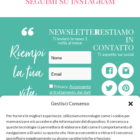
SEGUIMI SU INSTAGRAM
NEWSLETTER
RESTIAMO
IN
Ti invierò le news 1
Riempi
volta al mese
CONTATTO
Ti aspetto sui social
la tua
vita
Privacy:
Acconsento
al trattamento dei dati
personali
di
Gestisci Consenso
Per fornire le migliori esperienze, utilizziamo tecnologie come i cookie per
born in
MaMaStudiOs
memorizzare e/o accedere alle informazioni del dispositivo. Il consenso a
emozioni
queste tecnologie ci permetterà di elaborare dati come il comportamento di
navigazione o ID unici su questo sito. Non acconsentire o ritirare il consenso
può influire negativamente su alcune caratteristiche e funzioni.