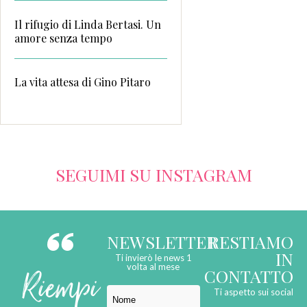
Il rifugio di Linda Bertasi. Un
amore senza tempo
La vita attesa di Gino Pitaro
SEGUIMI SU INSTAGRAM
NEWSLETTER
RESTIAMO
IN
Ti invierò le news 1
Riempi
volta al mese
CONTATTO
Ti aspetto sui social