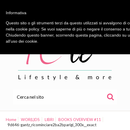
Informativa
Questo sito o gli strumenti terzi da questo utilizzati si avvalgono di c
nella cookie policy. Se vuoi saperne di più o negare il consenso a tu
Chiudendo questo banner, scorrendo questa pagina, cliccando su un
all’uso dei cookie.
HOME
ALE
Home
WOR(L)DS
LIBRI
BOOKS OVERVIEW #11
9d646-gantz_ricominciare2ba2bparigi_300x__exact
WOR(L)DS