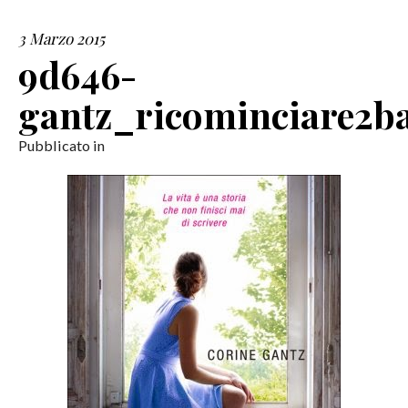
3 Marzo 2015
SERVIZI
9d646-
COLLABORAZIONI
gantz_ricominciare2b
CONTATTI
Pubblicato in