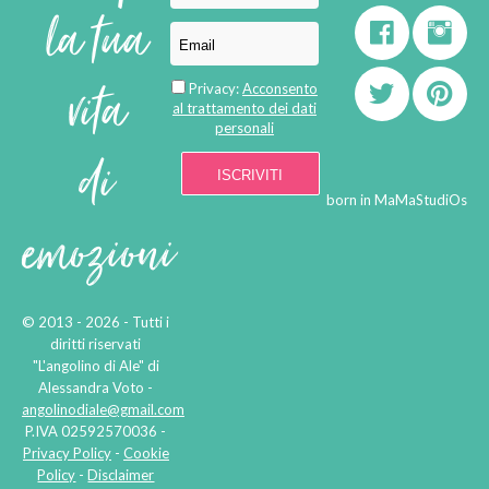
la tua
vita
Privacy:
Acconsento
al trattamento dei dati
personali
di
born in
MaMaStudiOs
emozioni
© 2013 - 2026 - Tutti i
diritti riservati
"L'angolino di Ale" di
Alessandra Voto -
angolinodiale@gmail.com
P.IVA 02592570036 -
Privacy Policy
-
Cookie
Policy
-
Disclaimer