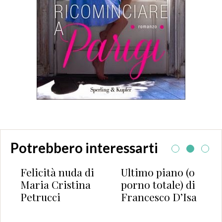
Potrebbero interessarti
icità nuda di
Ultimo piano (o
Strenne
ia Cristina
porno totale) di
cannell
rucci
Francesco D’Isa
Rose Ca